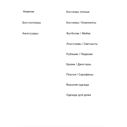
Новинки
Костюмы тёплые
Бестселлеры
Костюмы / Комплекты
Аксессуары
Футболки / Майки
Лонгсливы / Свитшоты
Рубашки / Пиджаки
Брюки / Джоггеры
Платья / Сарафаны
Верхняя одежда
Одежда для дома