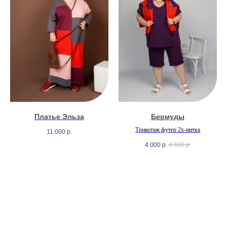
Платье Эльза
Бермуды
Трикотаж футер 2х-нитка
11 000
р.
4 000
р.
4 600
р.