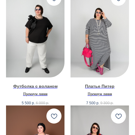
Футболка с воланом
Платье Питер
Премиум линия
Премиум линия
5 500
р.
6 000
р.
7 500
р.
9 300
р.