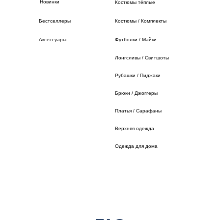
Новинки
Костюмы тёплые
Бестселлеры
Костюмы / Комплекты
Аксессуары
Футболки / Майки
Лонгсливы / Свитшоты
Рубашки / Пиджаки
Брюки / Джоггеры
Платья / Сарафаны
Верхняя одежда
Одежда для дома