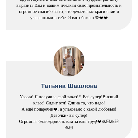
выразить Вам и вашим пчелкам сваю презнательность и
огромное спасибо за то, что делаете нас красивыми и
уверенными в себе. Я вас обожаю 💯❤️❤️
Татьяна Шашлова
Ураааа! Я получила свой заказ!!! Всё супер!Высший
класс! Сидит отл! Длина то, что надо!
А ещё подарочек❤️, а упаковано с какой любовью!
Девочки- вы супер!
Огромная благодарность вам за ваш труд!❤️🙏🏻🙏🏻
🙏🏻